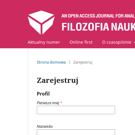
Aktualny numer
Online first
O czasopiśmie
Strona domowa
/
Zarejestruj
Zarejestruj
Profil
Pierwsze imię
*
Nazwisko