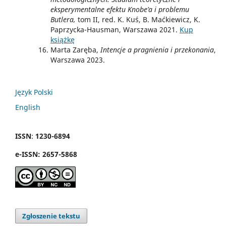
eksperymentalne efektu Knobe’a i problemu
Butlera,
tom II, red. K. Kuś, B. Maćkiewicz, K.
Paprzycka-Hausman, Warszawa 2021.
Kup
książkę
Marta Zaręba,
Intencje a pragnienia i przekonania
,
Warszawa 2023.
Język Polski
English
ISSN
:
1230-6894
e
-
ISSN:
2657-5868
Zgłoszenie tekstu