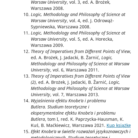
Warsaw University
, vol. 3, ed. A. Brożek,
Warszawa 2008.
Logic, Methodology and Philosophy of Science at
Warsaw University
, vol. 4, ed. J. Odrowąż-
Sypniewska, Warszawa 2008.
Logic, Methodology and Philosophy of Science at
Warsaw University
, vol. 5, ed. A. Horecka,
Warszawa 2009.
Theory of Imperatives from Different Points of View
,
ed. A. Brożek, J. Jadacki, B. Žarnić,
Logic,
Methodology and Philosophy of Science at Warsaw
University
, vol. 6, Warszawa 2011.
Theory of Imperatives from Different Points of View
(2)
, ed. A. Brożek, J. Jadacki, B. Žarnić,
Logic,
Methodology and Philosophy of Science at Warsaw
University
, vol. 7, Warszawa 2013.
Wyjaśnienia efektu Knobe’a i problemu
Butlera. Studium teoretyczne i
eksperymentalne efektu Knobe’a i problemu
Butlera
, tom I, red. K. Paprzycka-Hausman, K.
Kuś, B. Maćkiewicz, Warszawa 2021.
Kup książkę
Efekt Knobe’a w świetle rozważań językoznawczych i
metodologicznych. Studium teoretyczne i