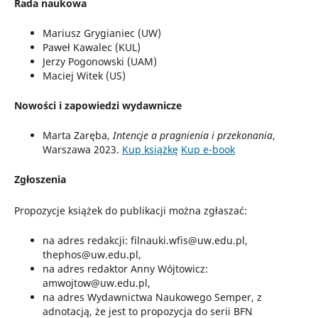
Rada naukowa
Mariusz Grygianiec (UW)
Paweł Kawalec (KUL)
Jerzy Pogonowski (UAM)
Maciej Witek (US)
Nowości i zapowiedzi wydawnicze
Marta Zaręba,
Intencje a pragnienia i przekonania
,
Warszawa 2023.
Kup książkę
Kup e-book
Zgłoszenia
Propozycje książek do publikacji można zgłaszać:
na adres redakcji: filnauki.wfis@uw.edu.pl,
thephos@uw.edu.pl,
na adres redaktor Anny Wójtowicz:
amwojtow@uw.edu.pl,
na adres Wydawnictwa Naukowego Semper, z
adnotacją, że jest to propozycja do serii BFN