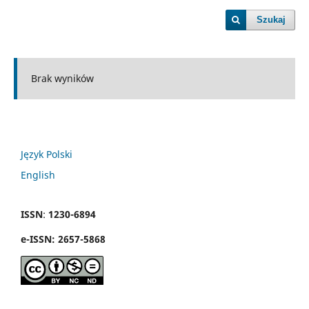
Szukaj
Brak wyników
Język Polski
English
ISSN
:
1230-6894
e
-
ISSN:
2657-5868