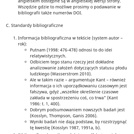
angielskim dostępne są w angielskiej wersji strony.
Wszędzie gdzie to możliwe prosimy o podawanie w
bibliografii także numerów DOI.
C. Standardy bibliograficzne
Informacja bibliograficzna w tekście (system autor –
rok):
Putnam (1998: 476-478) odnosi to do idei
relatywistycznych.
Odbiciem tego stanu rzeczy jest dokładne
analizowanie założeń dotyczących statusu płodu
ludzkiego (Wasserstrom 2010).
Ale w takim razie – argumentuje Kant – również
informacja o ich uporządkowaniu czasowym jest
fałszywa, gdyż „wszelkie określenie czasowe
zakłada w spostrzeżeniu coś, co trwa” (Kant
1986: t. 1, 400).
Dobrym podsumowaniem nowszych badań jest
(Kosslyn, Thompson, Ganis 2006).
Wyniki badań nie dają podstaw, by rozstrzygnąć
tę kwestię (Kosslyn 1987, 1991a, b).