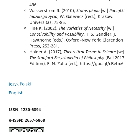
496.
Wasserstrom R. (2010),
Status płodu
[w:]
Początki
ludzkiego życia
, W. Galewicz (red.), Kraków:
Universitas, 75-85.
Fine K. (2002),
The Varieties of Necessity
[w:]
Conceivability and Possibility
, T. S. Gendler, J.
Hawthorne (eds.), Oxford–New York: Clarendon
Press, 253-281.
Holger A. (2017),
Theoretical Terms in Science
[w:]
The Stanford Encyclopedia of Philosophy
(Fall 2017
Edition), E. N. Zalta (ed.), https://goo.gl/cBebxA.
Język Polski
English
ISSN
:
1230-6894
e
-
ISSN:
2657-5868