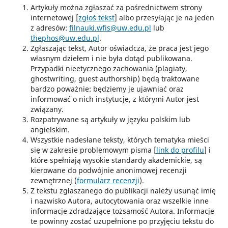
Artykuły można zgłaszać za pośrednictwem strony
internetowej [
zgłoś tekst
] albo przesyłając je na jeden
z adresów:
filnauki.wfis@uw.edu.pl
lub
thephos@uw.edu.pl
.
Zgłaszając tekst, Autor oświadcza, że praca jest jego
własnym dziełem i nie była dotąd publikowana.
Przypadki nieetycznego zachowania (plagiaty,
ghostwriting, guest authorship) będą traktowane
bardzo poważnie: będziemy je ujawniać oraz
informować o nich instytucje, z którymi Autor jest
związany.
Rozpatrywane są artykuły w języku polskim lub
angielskim.
Wszystkie nadesłane teksty, których tematyka mieści
się w zakresie problemowym pisma [
link do profilu
] i
które spełniają wysokie standardy akademickie, są
kierowane do podwójnie anonimowej recenzji
zewnętrznej (
formularz recenzji
).
Z tekstu zgłaszanego do publikacji należy usunąć imię
i nazwisko Autora, autocytowania oraz wszelkie inne
informacje zdradzające tożsamość Autora. Informacje
te powinny zostać uzupełnione po przyjęciu tekstu do