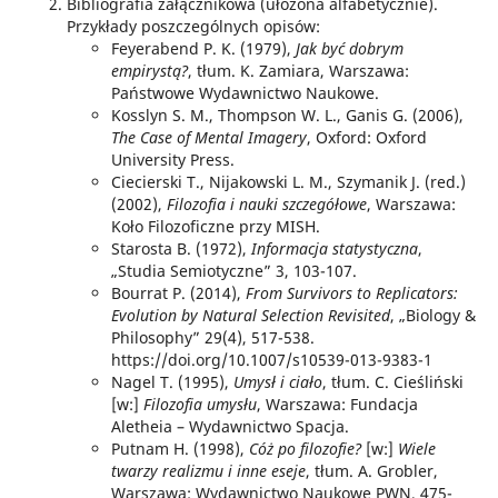
Bibliografia załącznikowa (ułożona alfabetycznie).
Przykłady poszczególnych opisów:
Feyerabend P. K. (1979),
Jak być dobrym
empirystą?
, tłum. K. Zamiara, Warszawa:
Państwowe Wydawnictwo Naukowe.
Kosslyn S. M., Thompson W. L., Ganis G. (2006),
The Case of Mental Imagery
, Oxford: Oxford
University Press.
Ciecierski T., Nijakowski L. M., Szymanik J. (red.)
(2002),
Filozofia i nauki szczegółowe
, Warszawa:
Koło Filozoficzne przy MISH.
Starosta B. (1972),
Informacja statystyczna
,
„Studia Semiotyczne” 3, 103-107.
Bourrat P. (2014),
From Survivors to Replicators:
Evolution by Natural Selection Revisited
, „Biology &
Philosophy” 29(4), 517-538.
https://doi.org/10.1007/s10539-013-9383-1
Nagel T. (1995),
Umysł i ciało
, tłum. C. Cieśliński
[w:]
Filozofia umysłu
, Warszawa: Fundacja
Aletheia – Wydawnictwo Spacja.
Putnam H. (1998),
Cóż po filozofie?
[w:]
Wiele
twarzy realizmu i inne eseje
, tłum. A. Grobler,
Warszawa: Wydawnictwo Naukowe PWN, 475-