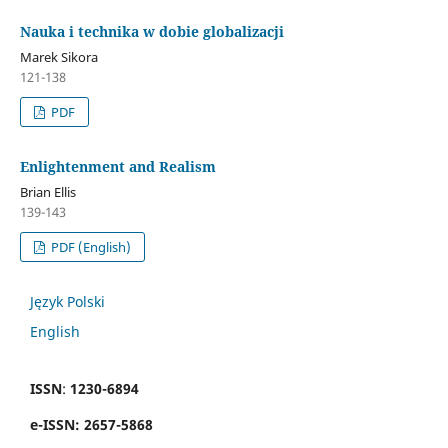
Nauka i technika w dobie globalizacji
Marek Sikora
121-138
PDF
Enlightenment and Realism
Brian Ellis
139-143
PDF (English)
Język Polski
English
ISSN
:
1230-6894
e
-
ISSN:
2657-5868