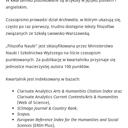
W kwartalniku publikowane są artykuły w języku polskim i
angielskim.
Czasopismo prowadzi dział
Archiwalia
, w którym ukazują się,
często po raz pierwszy, trudno dostępne teksty filozofów
związanych ze Szkołą Lwowsko-Warszawską.
„Filozofia Nauki” jest sklasyfikowana przez Ministerstwo
Nauki i Szkolnictwa Wyższego na liście czasopism
punktowanych. Za publikację w kwartalniku przyznaje się
jednostce macierzystej autora 100 punktów.
Kwartalnik jest indeksowany w bazach:
Clarivate Analytics
Arts & Humanities Citation Index
oraz
Clarivate Analytics
Current Contents/Arts & Humanities
(Web of Science),
SCImago Journal & Country Rank
,
Scopus,
European Reference Index for the Humanities
and Social
Sciences
(ERIH Plus),