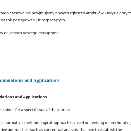
iejszego czasowo nie przyjmujemy nowych zgłoszeń artykułów. Decyzja dotyc
 na tok postępowań już rozpoczętych.
y na łamach naszego czasopisma.
Foundations and Applications
dations and Applications
missions for a special issue of the journal.
 a normative, methodological approach focused on revising or amelioratin
ptive approaches, such as conceptual analysis, that aim to establish the