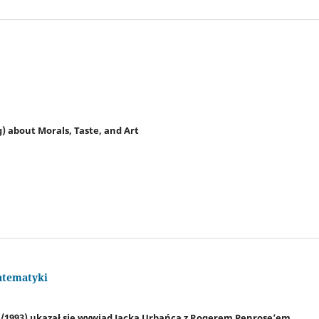
 about Morals, Taste, and Art
matematyki
1/1993) ukazał się wywiad Jacka Urbańca z Rogerem Penrose’em