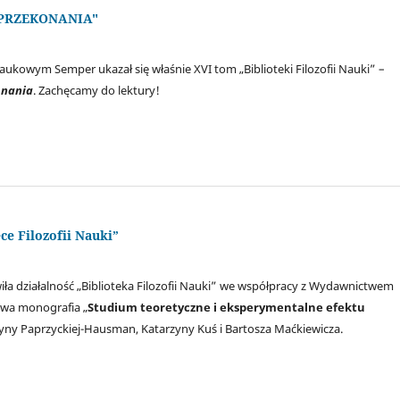
I PRZEKONANIA"
kowym Semper ukazał się właśnie XVI tom „Biblioteki Filozofii Nauki” –
onania
. Zachęcamy do lektury!
ce Filozofii Nauki”
ła działalność „Biblioteka Filozofii Nauki” we współpracy z Wydawnictwem
wa monografia „
Studium teoretyczne i eksperymentalne efektu
zyny Paprzyckiej-Hausman, Katarzyny Kuś i Bartosza Maćkiewicza.