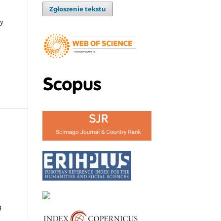
Zgłoszenie tekstu
zy
g