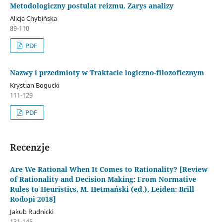
Metodologiczny postulat reizmu. Zarys analizy
Alicja Chybińska
89-110
PDF
Nazwy i przedmioty w Traktacie logiczno-filozoficznym
Krystian Bogucki
111-129
PDF
Recenzje
Are We Rational When It Comes to Rationality? [Review
of Rationality and Decision Making: From Normative
Rules to Heuristics, M. Hetmański (ed.), Leiden: Brill–
Rodopi 2018]
Jakub Rudnicki
131-145