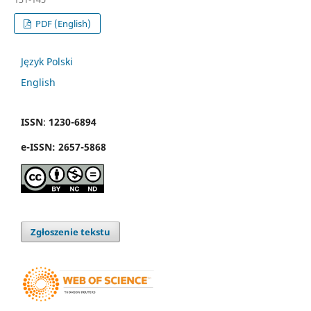
PDF (English)
Język Polski
English
ISSN
:
1230-6894
e
-
ISSN:
2657-5868
Zgłoszenie tekstu