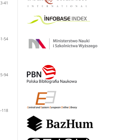
13-41
41-54
55-94
-118