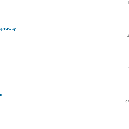
 sprawcy
zm
95