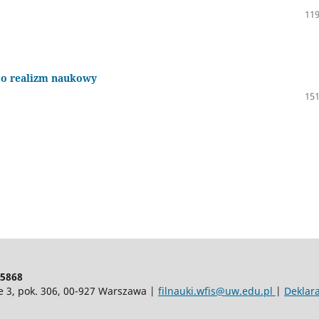
119
 o realizm naukowy
151
-5868
ie 3, pok. 306, 00-927 Warszawa |
filnauki.wfis@uw.edu.pl
|
Deklar