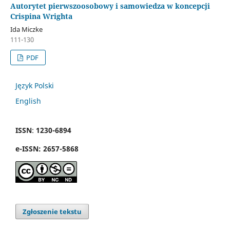
Autorytet pierwszoosobowy i samowiedza w koncepcji
Crispina Wrighta
Ida Miczke
111-130
PDF
Język Polski
English
ISSN
:
1230-6894
e
-
ISSN:
2657-5868
Zgłoszenie tekstu