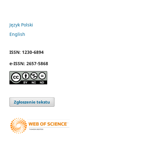
Język Polski
English
ISSN
:
1230-6894
e
-
ISSN:
2657-5868
Zgłoszenie tekstu