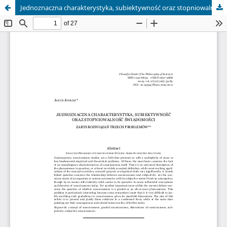
Jednoznaczna charakterystyka, subiektywność oraz stopniowalność świadomości. Zarys rozwiązań trzech problemów